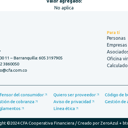
Valor agregado:
No aplica
Para tí
Personas
Empresas
Asociado
7
00 11 – Barranquilla: 605 3197905
Oficina vi
02 3860050
Calculador
nfo@cfa.com.co
fensor del consumidor
Quiero ser proveedor
Código de 
stión de cobranza
Aviso de privacidad
Gestión de 
glamentos
Línea ética
ght ©2024 CFA Cooperativa Financiera / Creado por
ZeroAzul
+
bt