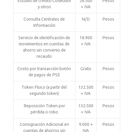
Estudio de crédito Codeudor
26.500
Pesos
y otros
+ IVA
Consulta Centrales de
N/D
Pesos
Información
Servicio de identificación de
18.900
Pesos
movimientos en cuentas de
+ IVA
ahorro sin convenio de
recaudo
Costo por transacción botón
Gratis
Pesos
de pagos de PSE
Token Físico (a partir del
132.500
Pesos
segundo token)
+ IVA
Reposición Token por
132.500
Pesos
pérdida o robo
+ IVA
Consignación Adicional en
9.000 +
Pesos
cuentas de ahorros sin
IVA