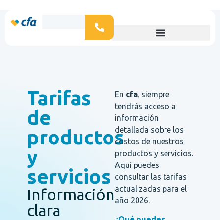
Tarifas
En
cfa
, siempre
tendrás acceso a
de
información
detallada sobre los
productos
costos de nuestros
y
productos y servicios.
Aquí puedes
servicios
consultar las tarifas
actualizadas para el
Información
año 2026.
clara
¿Qué puedes