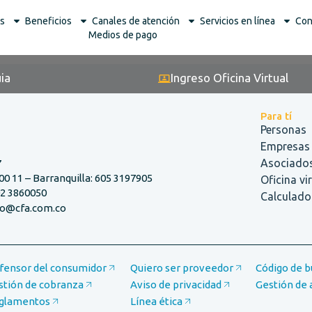
s
Beneficios
Canales de atención
Servicios en línea
Con
s
Medios de pago
ia
Ingreso Oficina Virtual
Para tí
Personas
Empresas
Asociado
7
00 11 – Barranquilla: 605 3197905
Oficina vi
02 3860050
Calculador
nfo@cfa.com.co
fensor del consumidor
Quiero ser proveedor
Código de 
stión de cobranza
Aviso de privacidad
Gestión de 
glamentos
Línea ética